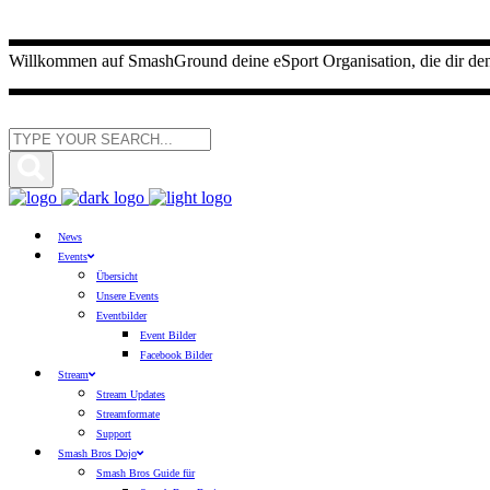
Willkommen auf SmashGround deine eSport Organisation, die dir den E
News
Events
Übersicht
Unsere Events
Eventbilder
Event Bilder
Facebook Bilder
Stream
Stream Updates
Streamformate
Support
Smash Bros Dojo
Smash Bros Guide für