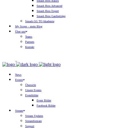
Smash Bros Basics
Smash Bros Advanced
Smash Bros Expert
Smash Bros Gastbeiträge
Smash.GG TO Akademie
My Scope – mein Blog
Über uns
Teams
Partners
Kontakt
News
Events
Übersicht
Unsere Events
Eventbilder
Event Bilder
Facebook Bilder
Stream
Stream Updates
Streamformate
Support