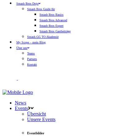
Smash Bros Dojo
Smash Bros Guide für
Smash Bros Basics
Smash Bros Advanced
Smash Bros Expert
Smash Bros Gastbeiträge
Smash.GG TO Akademie
My Scope – mein Blog
Über uns
Teams
Partners
Kontakt
News
Events
Übersicht
Unsere Events
Eventbilder