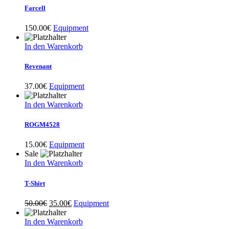
Farcell
150.00
€
Equipment
In den Warenkorb
Revenant
37.00
€
Equipment
In den Warenkorb
ROGM4528
15.00
€
Equipment
Sale
In den Warenkorb
T-Shirt
Ursprünglicher
Aktueller
50.00
€
35.00
€
Equipment
Preis
Preis
war:
ist:
In den Warenkorb