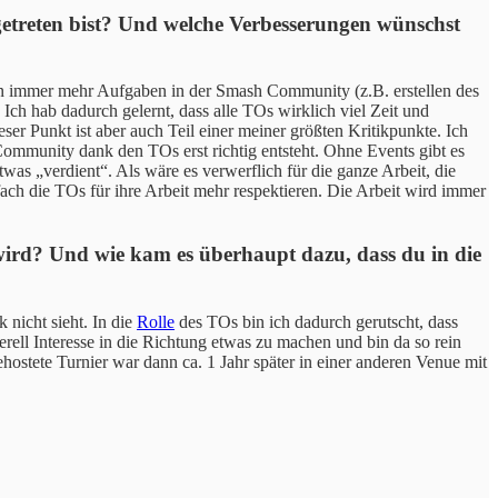
eigetreten bist? Und welche Verbesserungen wünschst
nn immer mehr Aufgaben in der Smash Community (z.B. erstellen des
ch hab dadurch gelernt, dass alle TOs wirklich viel Zeit und
er Punkt ist aber auch Teil einer meiner größten Kritikpunkte. Ich
Community dank den TOs erst richtig entsteht. Ohne Events gibt es
was „verdient“. Als wäre es verwerflich für die ganze Arbeit, die
fach die TOs für ihre Arbeit mehr respektieren. Die Arbeit wird immer
ird? Und wie kam es überhaupt dazu, dass du in die
 nicht sieht. In die
Rolle
des TOs bin ich dadurch gerutscht, dass
rell Interesse in die Richtung etwas zu machen und bin da so rein
gehostete Turnier war dann ca. 1 Jahr später in einer anderen Venue mit