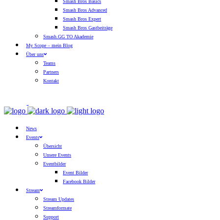
Smash Bros Basics
Smash Bros Advanced
Smash Bros Expert
Smash Bros Gastbeiträge
Smash.GG TO Akademie
My Scope – mein Blog
Über uns
Teams
Partners
Kontakt
News
Events
Übersicht
Unsere Events
Eventbilder
Event Bilder
Facebook Bilder
Stream
Stream Updates
Streamformate
Support