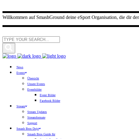
Willkommen auf SmashGround deine eSport Organisation, die dir den E
News
Events
Übersicht
Unsere Events
Eventbilder
Event Bilder
Facebook Bilder
Stream
Stream Updates
Streamformate
Support
Smash Bros Dojo
Smash Bros Guide für