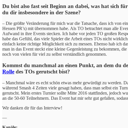
Du bist also fast seit Beginn an dabei, was hat sich 
du dir insbesondere in der Szene?
– Die größte Veränderung für mich war die Tatsache, dass ich von e
Hessen PR’s) mit übernommen habe. Als TO betrachtet man alle Events
Aufwand in ihre Events stecken. Ich habe vor jeden TO großen Respekt
habe das Gefühl, das viele Spieler die Arbeit eines TOs nicht wirkli
einfach keine richtige Möglichkeit sich zu messen. Ebenso hab ich das
man in das Event steckt eine kleine Gegenleistung zu bekommen, die m
noch von vielen für viel zu selbst verständlich genommen.
Kommst du manchmal an einen Punkt, an dem du denks
Rolle
des TOs gerutscht bist?
– Manchmal wäre es echt schön etwas mehr gewürdigt zu werden. Da ein
während Smash 4 Zeiten viele gesagt haben, dass man selbst ein Turni
gerutscht. Mein erstes Turnier sollte Mitte 2016 stattfinden, jedoch w
an die 50-60 Teilnehmern. Das Event hat mir sehr gut gefallen, sodas
Wir danken dir für das Interview!
—
Kanäle: