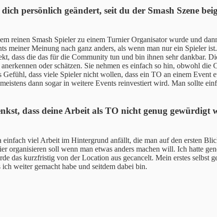
für dich persönlich geändert, seit du der Smash Szene b
inem reinen Smash Spieler zu einem Turnier Organisator wurde und da
 meiner Meinung nach ganz anders, als wenn man nur ein Spieler ist. I
, dass die das für die Community tun und bin ihnen sehr dankbar. Dies
ch anerkennen oder schätzen. Sie nehmen es einfach so hin, obwohl die 
 Gefühl, dass viele Spieler nicht wollen, dass ein TO an einem Event et
eistens dann sogar in weitere Events reinvestiert wird. Man sollte ein
t, dass deine Arbeit als TO nicht genug gewürdigt w
fach viel Arbeit im Hintergrund anfällt, die man auf den ersten Blick
er organisieren soll wenn man etwas anders machen will. Ich hatte gene
urde das kurzfristig von der Location aus gecancelt. Mein erstes selbst 
s ich weiter gemacht habe und seitdem dabei bin.