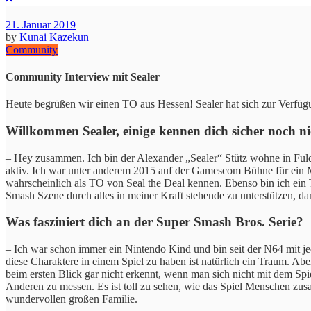
21. Januar 2019
by
Kunai Kazekun
Community
Community Interview mit Sealer
Heute begrüßen wir einen TO aus Hessen! Sealer hat sich zur Verfüg
Willkommen Sealer, einige kennen dich sicher noch nic
– Hey zusammen. Ich bin der Alexander „Sealer“ Stütz wohne in Fulda 
aktiv. Ich war unter anderem 2015 auf der Gamescom Bühne für ein M
wahrscheinlich als TO von Seal the Deal kennen. Ebenso bin ich ein
Smash Szene durch alles in meiner Kraft stehende zu unterstützen, da
Was fasziniert dich an der Super Smash Bros. Serie?
– Ich war schon immer ein Nintendo Kind und bin seit der N64 mit je
diese Charaktere in einem Spiel zu haben ist natürlich ein Traum. Aber
beim ersten Blick gar nicht erkennt, wenn man sich nicht mit dem Spiel
Anderen zu messen. Es ist toll zu sehen, wie das Spiel Menschen zusa
wundervollen großen Familie.