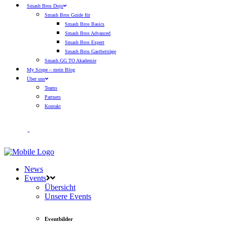
Smash Bros Dojo
Smash Bros Guide für
Smash Bros Basics
Smash Bros Advanced
Smash Bros Expert
Smash Bros Gastbeiträge
Smash.GG TO Akademie
My Scope – mein Blog
Über uns
Teams
Partners
Kontakt
News
Events
Übersicht
Unsere Events
Eventbilder