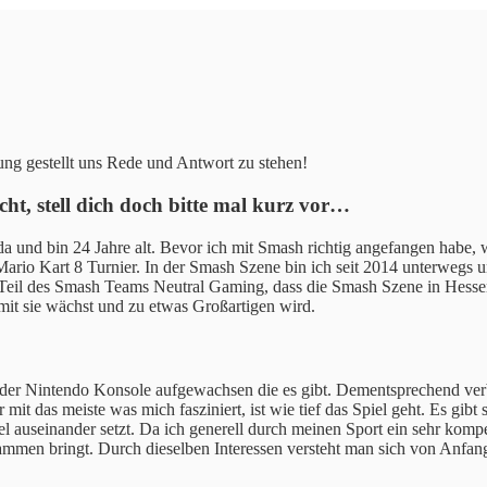
ung gestellt uns Rede und Antwort zu stehen!
ht, stell dich doch bitte mal kurz vor…
und bin 24 Jahre alt. Bevor ich mit Smash richtig angefangen habe, wa
ario Kart 8 Turnier. In der Smash Szene bin ich seit 2014 unterwegs u
 Teil des Smash Teams Neutral Gaming, dass die Smash Szene in Hessen 
mit sie wächst und zu etwas Großartigen wird.
der Nintendo Konsole aufgewachsen die es gibt. Dementsprechend verbi
 mit das meiste was mich fasziniert, ist wie tief das Spiel geht. Es gi
 auseinander setzt. Da ich generell durch meinen Sport ein sehr kompeti
mmen bringt. Durch dieselben Interessen versteht man sich von Anfang 