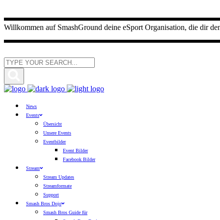
Willkommen auf SmashGround deine eSport Organisation, die dir den E
News
Events
Übersicht
Unsere Events
Eventbilder
Event Bilder
Facebook Bilder
Stream
Stream Updates
Streamformate
Support
Smash Bros Dojo
Smash Bros Guide für