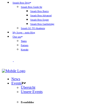
Smash Bros Dojo
Smash Bros Guide für
Smash Bros Basics
Smash Bros Advanced
Smash Bros Expert
Smash Bros Gastbeiträge
Smash.GG TO Akademie
My Scope – mein Blog
Über uns
Teams
Partners
Kontakt
News
Events
Übersicht
Unsere Events
Eventbilder