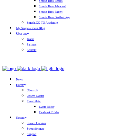
Smash Bros Basics
Smash Bros Advanced
Smash Bros Expert
Smash Bros Gastbeiträge
Smash.GG TO Akademie
My Scope – mein Blog
Über uns
Teams
Partners
Kontakt
News
Events
Übersicht
Unsere Events
Eventbilder
Event Bilder
Facebook Bilder
Stream
Stream Updates
Streamformate
Support